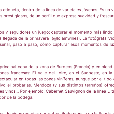
tiqueta, dentro de la línea de varietales jóvenes. Es un vi
s prestigiosos, de un perfil que expresa suavidad y frescur
os y seguidores un juego: capturar el momento más lindo d
a llegada de la primavera (
@lolamwines
). La fotógrafa Vi
enseñar, paso a paso, cómo capturar esos momentos de lu
 principal cepa de la zona de Burdeos (Francia) y en blend 
nes francesas: El valle del Loire, en el Sudoeste, en l
tacular en todas las zonas viníferas, aunque por el tipo d
ivo el probarlas. Mendoza (y sus distintos terruños) ofr
es vinos… Por ejemplo: Cabernet Sauvignon de la línea Ult
dor de la bodega.
s de vides regadas por goteo. Bodega Valle de la Puerta en