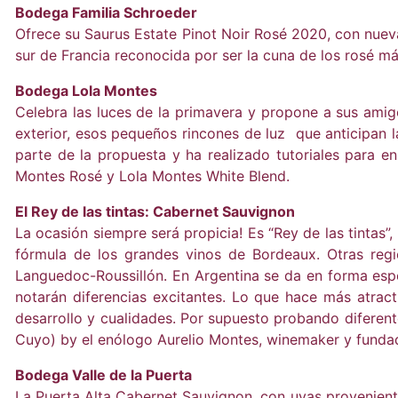
Bodega Familia Schroeder
Ofrece su Saurus Estate Pinot Noir Rosé 2020, con nueva e
sur de Francia reconocida por ser la cuna de los rosé má
Bodega Lola Montes
Celebra las luces de la primavera y propone a sus amig
exterior, esos pequeños rincones de luz que anticipan l
parte de la propuesta y ha realizado tutoriales para 
Montes Rosé y Lola Montes White Blend.
El Rey de las tintas: Cabernet Sauvignon
La ocasión siempre será propicia! Es “Rey de las tintas”,
fórmula de los grandes vinos de Bordeaux. Otras regio
Languedoc-Roussillón. En Argentina se da en forma espec
notarán diferencias excitantes. Lo que hace más atract
desarrollo y cualidades. Por supuesto probando diferent
Cuyo) by el enólogo Aurelio Montes, winemaker y funda
Bodega Valle de la Puerta
La Puerta Alta Cabernet Sauvignon, con uvas proveniente