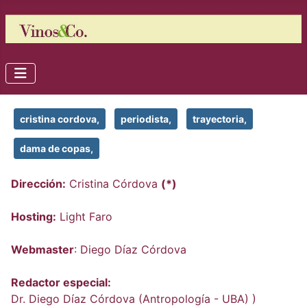
cristina cordova,
periodista,
trayectoria,
dama de copas,
Dirección:
Cristina Córdova
(*)
Hosting:
Light Faro
Webmaster
: Diego Díaz Córdova
Redactor especial:
Dr. Diego Díaz Córdova (Antropología - UBA) )