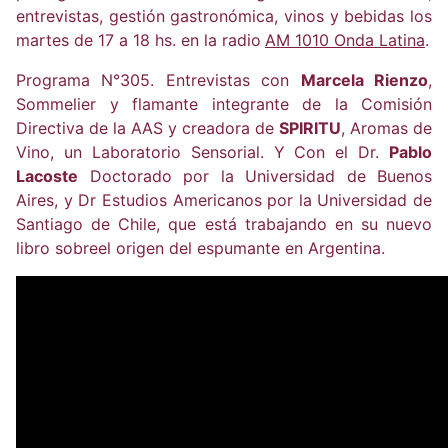
entrevistas, gestión gastronómica, vinos y bebidas los
martes de 17 a 18 hs. en la radio
AM 1010 Onda Latina
.
Programa N°305. Entrevistas con
Marcela Rienzo
,
Sommelier y flamante integrante de la Comisión
Directiva de la AAS y creadora de
SPIRITU
, Aromas de
Vino, un Laboratorio Sensorial. Y Con el Dr.
Pablo
Lacoste
Doctorado por la Universidad de Buenos
Aires, y Dr Estudios Americanos por la Universidad de
Santiago de Chile, que está trabajando en su nuevo
libro sobreel origen del espumante en Argentina.