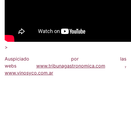
>
Auspiciado por las
webs
www.tribunagastronomica.com
y
www.vinosyco.com.ar