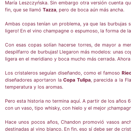
María Leszczyńska. Sin embargo otra versión cuenta qu
fin, que se llamó
Tazza
, pero de boca aún más ancha.
Ambas copas tenían un problema, ya que las burbujas s
ligero! En el vino champagne o espumoso, la forma de la
Con esas copas solían hacerse torres, de mayor a meno
despilfarro de burbujas! Llegaron más modelos: unas cop
ligera en el meridiano y boca mucho más cerrada. Ahora 
Los cristaleros seguían diseñando, como el famoso
Rie
diseñadores aportaron la
Copa Tulipa
, parecida a la F
temperatura y los aromas.
Pero esta historia no termina aquí. A partir de los año
con un vaso, tipo whisky, con hielo y el mejor ¡champagn
Hace unos pocos años, Chandon promovió vasos anchos
destinadas al vino blanco. En fin, eso sí debe ser de cris