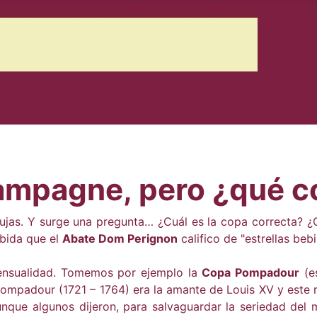
pagne, pero ¿qué co
rbujas. Y surge una pregunta… ¿Cuál es la copa correcta? 
ebida que el
Abate Dom Perignon
califico de "estrellas beb
ensualidad. Tomemos por ejemplo la
Copa Pompadour
(es
ompadour (1721 – 1764) era la amante de Louis XV y este 
unque algunos dijeron, para salvaguardar la seriedad del