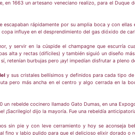
e, en 1663 un artesano veneciano realizo, para el Duque
e escapaban rápidamente por su amplia boca y con ellas e
 copa influye en el desprendimiento del gas dióxido de ca
r, y servir en la cúspide el champagne que escurría cua
as alta y rectas (difíciles) y también siguió un diseño más
sí, retenían burbujas pero ¡ay! impedían disfrutar a plen
del
y sus cristales bellísimos y definidos para cada tipo de
lauta pero más ancha en el centro y algo cerrada en la b
s 60 un rebelde cocinero llamado Gato Dumas, en una Expog
e! ¡Sacrilegio! dijo la mayoría. Fue una rebeldía anticipat
 sin pie y con leve cerramiento y hoy se aconseja bebe
tal fino y labio pulido para que el delicioso elixir dorado 