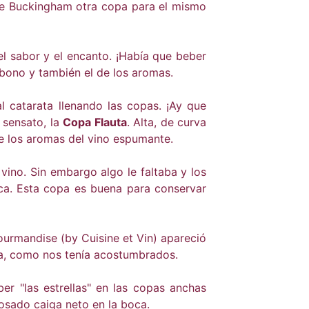
 de Buckingham otra copa para el mismo
l sabor y el encanto. ¡Había que beber
rbono y también el de los aromas.
l catarata llenando las copas. ¡Ay que
 sensato, la
Copa Flauta
. Alta, de curva
o de los aromas del vino espumante.
 vino. Sin embargo algo le faltaba y los
oca. Esta copa es buena para conservar
ourmandise (by Cuisine et Vin) apareció
oria, como nos tenía acostumbrados.
r "las estrellas" en las copas anchas
o rosado caiga neto en la boca.