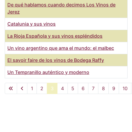
De qué hablamos cuando decimos Los Vinos de
Jerez
Catalunia y sus vinos
La Rioja Española y sus vinos espléndidos
Un vino argentino que ama el mundo: el malbec
El savoir faire de los vinos de Bodega Raffy
Un Tempranillo auténtico y moderno
Artículos
1
2
3
4
5
6
7
8
9
10
Página 3 de 12